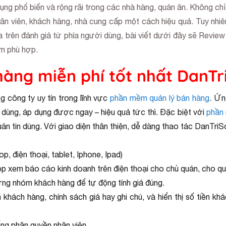
g phổ biến và rộng rãi trong các nhà hàng, quán ăn. Không chỉ 
hân viên, khách hàng, nhà cung cấp một cách hiệu quả. Tuy nhi
 trên đánh giá từ phía người dùng, bài viết dưới đây sẽ Review 
m phù hợp.
hàng miễn phí tốt nhất DanTr
 công ty uy tín trong lĩnh vực
phần mềm quản lý bán hàng
. Ứn
ễ dùng, áp dụng được ngay – hiệu quả tức thì. Đặc biệt với
phần 
n tin dùng. Với giao diện thân thiện, dễ dàng thao tác DanTriSo
, điện thoại, tablet, Iphone, Ipad)
pp xem báo cáo kinh doanh trên điện thoại cho chủ quán, cho qu
từng nhóm khách hàng để tự động tính giá đúng.
hách hàng, chính sách giá hay ghi chú, và hiển thị số tiền kh
ống phân quyền nhân viên