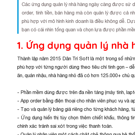
Các ứng dụng quản lý nhà hàng ngày càng được sử dụn
order, tính tiền, bán hàng mà còn quản lý được cả n
phù hợp với mô hình kinh doanh là điều không dễ. Dựa
bạn có cái nhìn tổng quan và chọn lựa được phần mề
1. Ứng dụng quản lý nhà 
Thành lập năm 2015 Dân Trí Soft là một trong số những
phù hợp với từng người dùng theo tiêu chí tinh gọn – d
ăn, quán nhậu, nhà hàng nhỏ đã có hơn 125.000+ chủ quá
- Phần mềm dùng được trên đa nền tảng (máy tính, laptop
- App order bằng điện thoại cho nhân viên phục vụ và a
- Tạo và quản lý bảng giá riêng cho từng khách hàng, 
- Ứng dụng hiển thị tùy chọn thêm chiết khấu, thông tin k
chính xác tránh sai xót trong việc thanh toán.
- Quản lý nhân viên một cách chặt chẽ thông qua hệ th