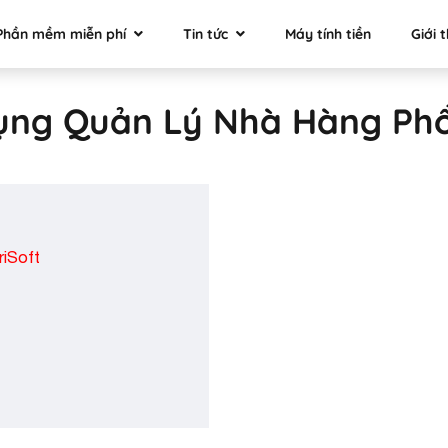
Phần mềm miễn phí
Tin tức
Máy tính tiền
Giới 
ụng Quản Lý Nhà Hàng Phổ
riSoft