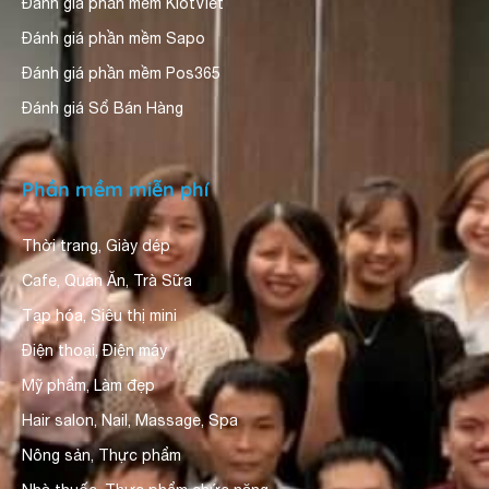
Đánh giá phần mềm KiotViet
Đánh giá phần mềm Sapo
Đánh giá phần mềm Pos365
Đánh giá Sổ Bán Hàng
Phần mềm miễn phí
Thời trang, Giày dép
Cafe, Quán Ăn, Trà Sữa
Tạp hóa, Siêu thị mini
Điện thoại, Điện máy
Mỹ phẩm, Làm đẹp
Hair salon, Nail, Massage, Spa
Nông sản, Thực phẩm