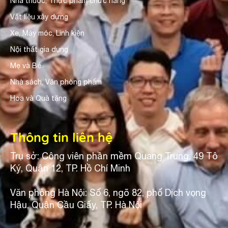
Nhà thuốc, Thực phẩm chức năng
Vật liệu xây dựng
Xe, Máy móc, Linh kiện
Nội thất gia dụng
Mẹ và Bé
Nhà sách, Văn phòng phẩm
Hoa và Quà tặng
Thông tin liên hệ
Trụ sở: Công viên phần mềm Quang Trung, 49 Tô
Ký, Quận 12, TP. Hồ Chí Minh
Văn phòng Hà Nội: Số 6, ngõ 82, phố Dịch vọng
Hậu, Quận Cầu Giấy, TP. Hà Nội