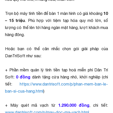
10
Trọn bộ máy tính tiền để bàn 1 màn hình có giá khoảng
– 15 triệu
. Phù hợp với tiệm tạp hóa quy mô lớn, số
lượng có thể lên tới hàng ngàn mặt hàng, lượt khách mua
hàng đông.
Hoặc bạn có thể cân nhắc chọn gói giải pháp của
DanTriSoft như sau:
+ Phần mềm quản lý tính tiền tạp hoá miễn phí Dân Trí
0 đồng
Soft:
dành tặng cửa hàng nhỏ, khởi nghiệp (chi
tiết:
https://www.dantrisoft.com/p/phan-mem-ban-le-
ban-si-cua-hang.html
)
1.290.000 đồng
+ Máy quét mã vạch từ
, chi tiết:
www.dantrisoft.com/p/may-doc-ma-vach.html