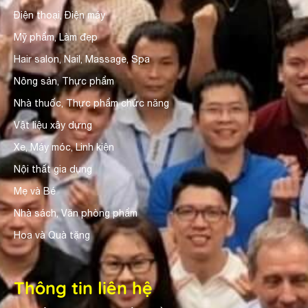
Điện thoại, Điện máy
Mỹ phẩm, Làm đẹp
Hair salon, Nail, Massage, Spa
Nông sản, Thực phẩm
Nhà thuốc, Thực phẩm chức năng
Vật liệu xây dựng
Xe, Máy móc, Linh kiện
Nội thất gia dụng
Mẹ và Bé
Nhà sách, Văn phòng phẩm
Hoa và Quà tặng
Thông tin liên hệ