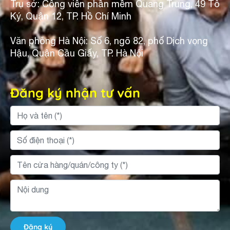
Trụ sở: Công viên phần mềm Quang Trung, 49 Tô
Ký, Quận 12, TP. Hồ Chí Minh
Văn phòng Hà Nội: Số 6, ngõ 82, phố Dịch vọng
Hậu, Quận Cầu Giấy, TP. Hà Nội
Đăng ký nhận tư vấn
Đăng ký