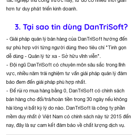
tác nghiệp thủ công trước nay, từ đó có nhiều thời gian
hơn tư duy phát triển kinh doanh.
3.
Tại sao tin dùng DanTriSoft?
- Giải pháp quản lý bán hàng của DanTriSoft hướng đến
sự phù hợp với từng người dùng theo tiêu chí "Tinh gọn
dễ dùng - Quản lý từ xa - Sở hữu vĩnh viễn".
- Đội ngũ DanTriSoft có chuyên môn sâu sắc trong lĩnh
vực, nhiều năm trải nghiệm tư vấn giải pháp quản lý đảm
bảo đem đến giải pháp phù hợp nhất.
- Để rủi ro mua hàng bằng 0, DanTriSoft có chính sách
bán hàng cho đổi/trả/hoàn tiền trong 30 ngày nếu không
hài lòng vì bất kỳ lý do nào. DanTriSoft là công ty phần
mềm duy nhất ở Việt Nam có chính sách này từ 2015 đến
nay, đây là sự cam kết đảm bảo về chất lượng dịch vụ.