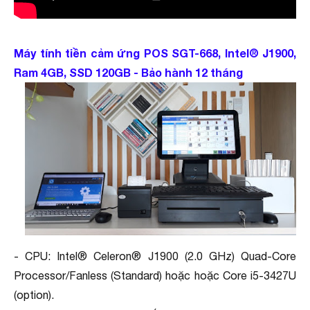
Máy tính tiền cảm ứng POS SGT-668, Intel® J1900,
Ram 4GB, SSD 120GB - Bảo hành 12 tháng
- CPU: Intel® Celeron® J1900 (2.0 GHz) Quad-Core
Processor/Fanless (Standard) hoặc hoặc Core i5-3427U
(option).