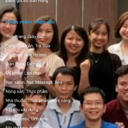
Đánh giá Sổ Bán Hàng
Phần mềm miễn phí
Thời trang, Giày dép
Cafe, Quán Ăn, Trà Sữa
Tạp hóa, Siêu thị mini
Điện thoại, Điện máy
Mỹ phẩm, Làm đẹp
Hair salon, Nail, Massage, Spa
Nông sản, Thực phẩm
Nhà thuốc, Thực phẩm chức năng
Vật liệu xây dựng
Xe, Máy móc, Linh kiện