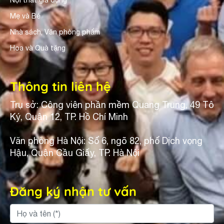
Nội thất gia dụng
Mẹ và Bé
Nhà sách, Văn phòng phẩm
Hoa và Quà tặng
Thông tin liên hệ
Trụ sở: Công viên phần mềm Quang Trung, 49 Tô
Ký, Quận 12, TP. Hồ Chí Minh
Văn phòng Hà Nội: Số 6, ngõ 82, phố Dịch vọng
Hậu, Quận Cầu Giấy, TP. Hà Nội
Đăng ký nhận tư vấn