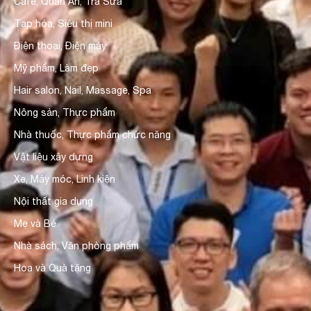
Cafe, Quán Ăn, Trà Sữa
Tạp hóa, Siêu thị mini
Điện thoại, Điện máy
Mỹ phẩm, Làm đẹp
Hair salon, Nail, Massage, Spa
Nông sản, Thực phẩm
Nhà thuốc, Thực phẩm chức năng
Vật liệu xây dựng
Xe, Máy móc, Linh kiện
Nội thất gia dụng
Mẹ và Bé
Nhà sách, Văn phòng phẩm
Hoa và Quà tặng