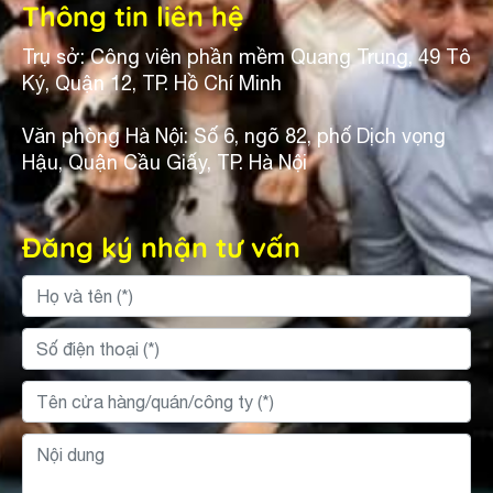
Thông tin liên hệ
Trụ sở: Công viên phần mềm Quang Trung, 49 Tô
Ký, Quận 12, TP. Hồ Chí Minh
Văn phòng Hà Nội: Số 6, ngõ 82, phố Dịch vọng
Hậu, Quận Cầu Giấy, TP. Hà Nội
Đăng ký nhận tư vấn