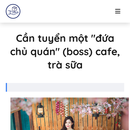
Cần tuyển một "đứa
chủ quán" (boss) cafe,
trà sữa