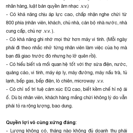
nhãn hàng, luật bản quyền âm nhạc .v.v.)
- Có khả năng chịu áp lực cao, chấp nhận nghe chửi từ
800 phía (nhân viên, khách, chủ nhà, cán bộ nhà nước, nhà
cung cấp, chủ nợ .v.v. ).
- Có khả năng ghi nhớ mọi thứ hơn máy vi tính. (Mỗi ngày
phải đi theo nhắc nhở từng nhân viên làm việc của họ mà
bạn đã giao trước đó nhưng họ lỡ quên rồi).
- Có hiểu biết và mối quan hệ tốt với thợ sửa điện, nước,
quảng cáo, vi tính, máy ép ly, máy đường, máy nấu trà, tủ
lạnh, bếp gas, bếp điện, lò chiên, microway .v.v.
- Có chỉ số trí tuệ cảm xúc EQ cao, biết kềm chế hỉ nộ ái
ố. Dù bị nhân viên, khách hàng mắng chửi không lý do vẫn
phải tỏ ra rộng lượng, bao dung.
Quyền lợi vô cùng xứng đáng
:
- Lương không có, tháng nào không đủ doanh thu phải