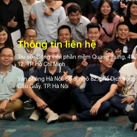
Thông tin liên hệ
Trụ sở: Công viên phần mềm Quang Trung, 49 
12, TP. Hồ Chí Minh
Văn phòng Hà Nội: Số 6, ngõ 82, phố Dịch vọng
Cầu Giấy, TP. Hà Nội