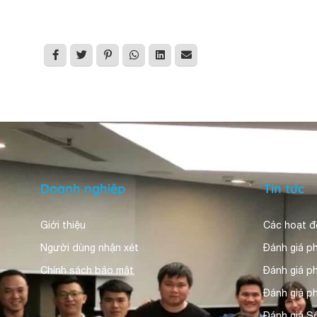
Doanh nghiệp
Tin tức
Giới thiệu
Các hoạt 
Người dùng nhận xét
Đánh giá p
Chính sách bảo mật
Đánh giá 
Đánh giá p
Đánh giá S