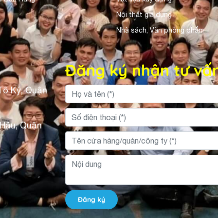
Nội thất gia dụng
Nhà sách, Văn phòng phẩm
Đăng ký nhận tư vấ
Tô Ký, Quận
 Hậu, Quận
Đăng ký