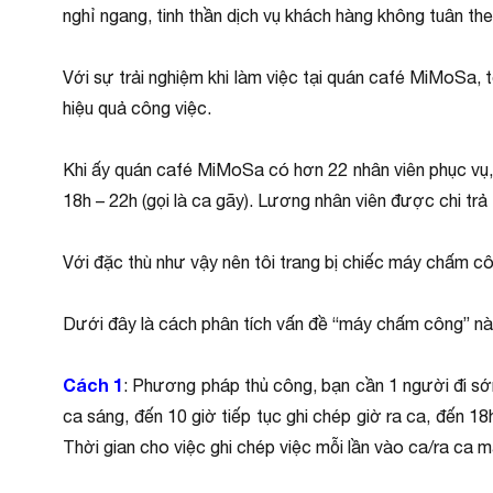
nghỉ ngang, tinh thần dịch vụ khách hàng không tuân t
Với sự trải nghiệm khi làm việc tại quán café MiMoSa, 
hiệu quả công việc.
Khi ấy quán café MiMoSa có hơn 22 nhân viên phục vụ, 4
18h – 22h (gọi là ca gãy). Lương nhân viên được chi trả
Với đặc thù như vậy nên tôi trang bị chiếc máy chấm c
Dưới đây là cách phân tích vấn đề “máy chấm công” này
Cách 1
: Phương pháp thủ công, bạn cần 1 người đi s
ca sáng, đến 10 giờ tiếp tục ghi chép giờ ra ca, đến 18
Thời gian cho việc ghi chép việc mỗi lần vào ca/ra ca m