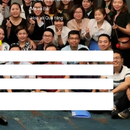
Mẹ và Bé
Hoa và Quà tặng
n