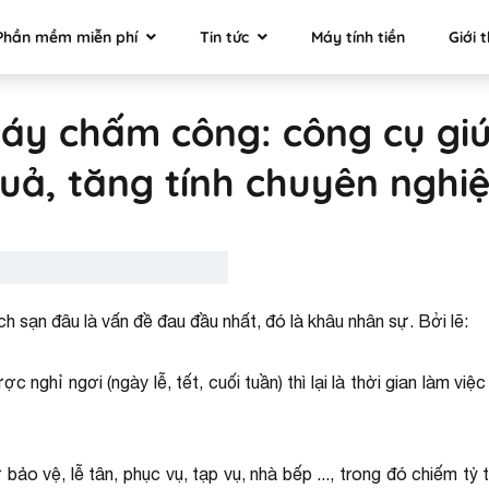
Phần mềm miễn phí
Tin tức
Máy tính tiền
Giới 
áy chấm công: công cụ giú
uả, tăng tính chuyên nghi
ch sạn đâu là vấn đề đau đầu nhất, đó là khâu nhân sự. Bởi lẽ:
c nghỉ ngơi (ngày lễ, tết, cuối tuần) thì lại là thời gian làm việ
bảo vệ, lễ tân, phục vụ, tạp vụ, nhà bếp ..., trong đó chiếm tỷ 