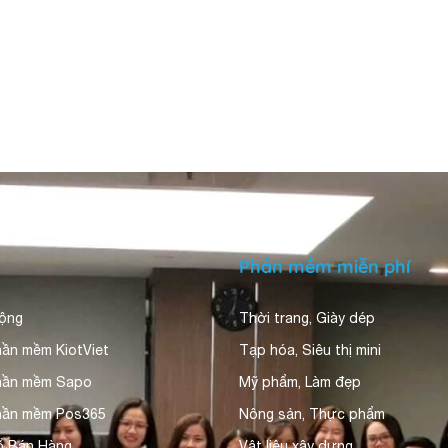
Phần mềm miễn phí
động
Thời trang, Giày dép
hần mềm KiotViet
Tạp hóa, Siêu thị mini
phần mềm Sapo
Mỹ phẩm, Làm đẹp
hần mềm Pos365
Nông sản, Thực phẩm
ổ Bán Hàng
Vật liệu xây dựng