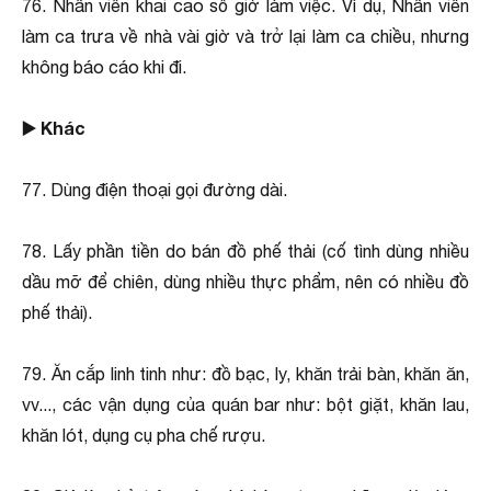
76. Nhân viên khai cao số giờ làm việc. Ví dụ, Nhân viên
làm ca trưa về nhà vài giờ và trở lại làm ca chiều, nhưng
không báo cáo khi đi.
▶️ Khác
77. Dùng điện thoại gọi đường dài.
78. Lấy phần tiền do bán đồ phế thải (cố tình dùng nhiều
dầu mỡ để chiên, dùng nhiều thực phẩm, nên có nhiều đồ
phế thải).
79. Ăn cắp linh tinh như: đồ bạc, ly, khăn trải bàn, khăn ăn,
vv..., các vận dụng của quán bar như: bột giặt, khăn lau,
khăn lót, dụng cụ pha chế rượu.