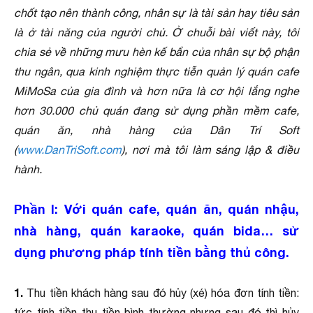
chốt tạo nên thành công, nhân sự là tài sản hay tiêu sản
là ở tài năng của người chủ. Ở chuỗi bài viết này, tôi
chia sẻ về những mưu hèn kế bẩn của nhân sự bộ phận
thu ngân, qua kinh nghiệm thực tiễn quản lý quán cafe
MiMoSa của gia đình và hơn nữa là cơ hội lắng nghe
hơn 30.000 chủ quán đang sử dụng phần mềm cafe,
quán ăn, nhà hàng của Dân Trí Soft
(
www.DanTriSoft.com
), nơi mà tôi làm sáng lập & điều
hành.
Phần I: Với quán cafe, quán ăn, quán nhậu,
nhà hàng, quán karaoke, quán bida… sử
dụng phương pháp tính tiền bằng thủ công.
1.
Thu tiền khách hàng sau đó hủy (xé) hóa đơn tính tiền:
tức tính tiền thu tiền bình thường nhưng sau đó thì hủy