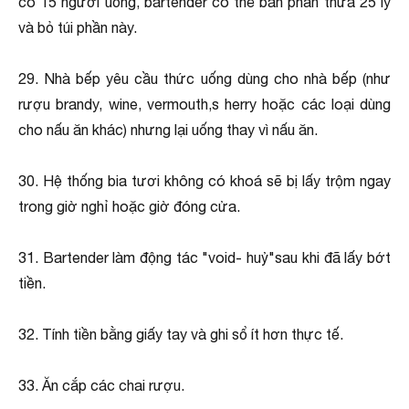
có 15 người uống, bartender có thể bán phần thừa 25 ly
và bỏ túi phần này.
29. Nhà bếp yêu cầu thức uống dùng cho nhà bếp (như
rượu brandy, wine, vermouth,s herry hoặc các loại dùng
cho nấu ăn khác) nhưng lại uống thay vì nấu ăn.
30. Hệ thống bia tươi không có khoá sẽ bị lấy trộm ngay
trong giờ nghỉ hoặc giờ đóng cửa.
31. Bartender làm động tác "void- huỷ"sau khi đã lấy bớt
tiền.
32. Tính tiền bằng giấy tay và ghi sổ ít hơn thực tế.
33. Ăn cắp các chai rượu.