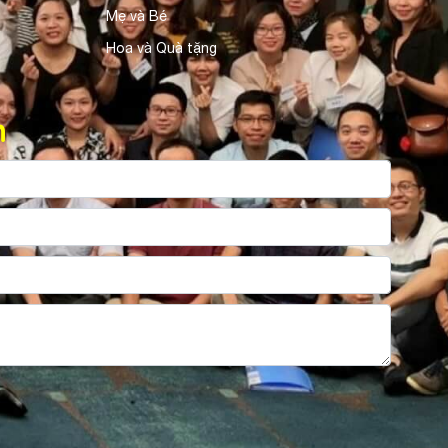
Mẹ và Bé
Hoa và Quà tặng
n