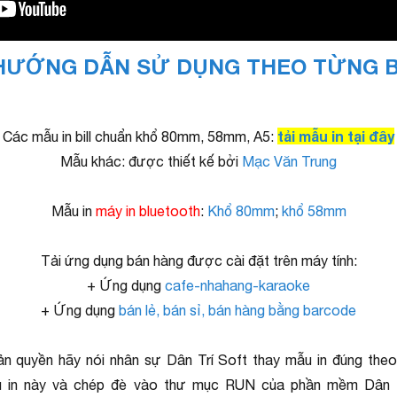
HƯỚNG DẪN SỬ DỤNG THEO TỪNG 
tải mẫu in tại đây
Các mẫu in bill chuẩn khổ 80mm, 58mm, A5:
Mẫu khác: được thiết kế bởi
Mạc Văn Trung
Mẫu in
máy in bluetooth
:
Khổ 80mm
;
khổ 58mm
Tải ứng dụng bán hàng được cài đặt trên máy tính:
+ Ứng dụng
cafe-nhahang-karaoke
+ Ứng dụng
bán lẻ, bán sỉ, bán hàng bằng barcode
ản quyền hãy nói nhân sự Dân Trí Soft thay mẫu in đúng theo
in này và chép đè vào thư mục RUN của phần mềm Dân Trí