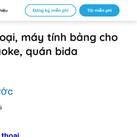
Đăng ký miễn phí
Tải miễn phí
thiệu
ại, máy tính bảng cho
aoke, quán bida
ƯỚC
ẻ
 thoại