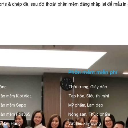
ts & chép đè, sau đó thoát phần mềm đăng nhập lại để mẫu in c
Phần mềm miễn phí
động
Thời trang, Giày dép
hần mềm KiotViet
Tạp hóa, Siêu thị mini
phần mềm Sapo
Mỹ phẩm, Làm đẹp
hần mềm Pos365
Nông sản, Thực phẩm
ổ Bán Hàng
Vật liệu xây dựng