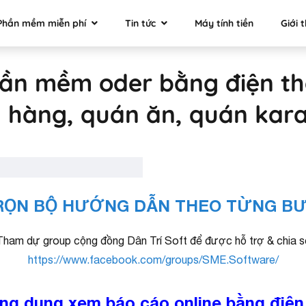
Phần mềm miễn phí
Tin tức
Máy tính tiền
Giới 
ần mềm oder bằng điện tho
 hàng, quán ăn, quán kar
RỌN BỘ HƯỚNG DẪN THEO TỪNG B
Tham dự group cộng đồng Dân Trí Soft để được hỗ trợ & chia s
https://www.facebook.com/groups/SME.Software/
ng dụng xem báo cáo online bằng điện