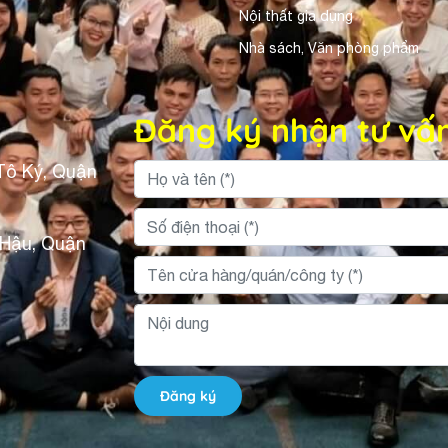
Nội thất gia dụng
Nhà sách, Văn phòng phẩm
Đăng ký nhận tư vấ
Tô Ký, Quận
 Hậu, Quận
Đăng ký