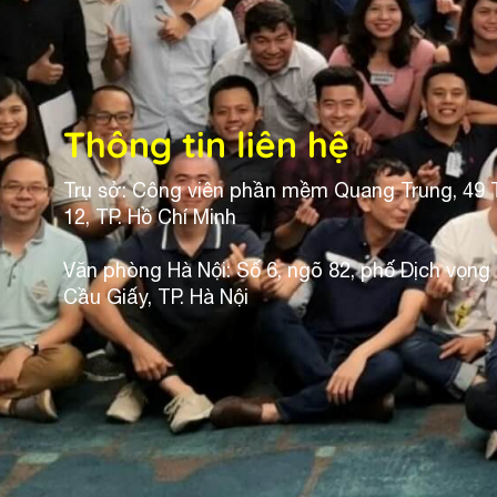
Thông tin liên hệ
Trụ sở: Công viên phần mềm Quang Trung, 49 
12, TP. Hồ Chí Minh
Văn phòng Hà Nội: Số 6, ngõ 82, phố Dịch vọng
Cầu Giấy, TP. Hà Nội