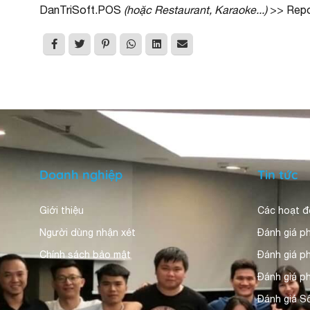
DanTriSoft.POS
(hoặc Restaurant, Karaoke...)
>> Repor
Doanh nghiệp
Tin tức
Giới thiệu
Các hoạt 
Người dùng nhận xét
Đánh giá p
Chính sách bảo mật
Đánh giá 
Đánh giá p
Đánh giá S