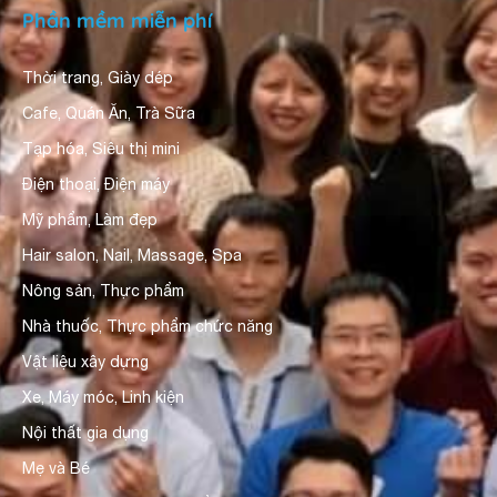
Phần mềm miễn phí
Thời trang, Giày dép
Cafe, Quán Ăn, Trà Sữa
Tạp hóa, Siêu thị mini
Điện thoại, Điện máy
Mỹ phẩm, Làm đẹp
Hair salon, Nail, Massage, Spa
Nông sản, Thực phẩm
Nhà thuốc, Thực phẩm chức năng
Vật liệu xây dựng
Xe, Máy móc, Linh kiện
Nội thất gia dụng
Mẹ và Bé