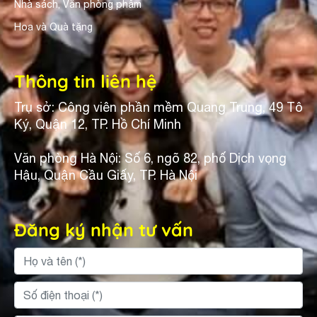
Nhà sách, Văn phòng phẩm
Hoa và Quà tặng
Thông tin liên hệ
Trụ sở: Công viên phần mềm Quang Trung, 49 Tô
Ký, Quận 12, TP. Hồ Chí Minh
Văn phòng Hà Nội: Số 6, ngõ 82, phố Dịch vọng
Hậu, Quận Cầu Giấy, TP. Hà Nội
Đăng ký nhận tư vấn