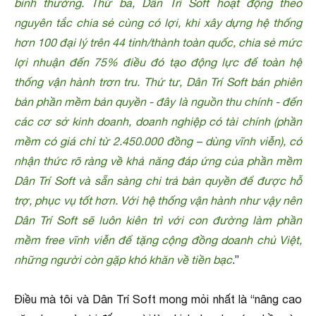
bình thường. Thứ ba, Dân Trí Soft hoạt động theo
nguyên tắc chia sẻ cùng có lợi, khi xây dựng hệ thống
hơn 100 đại lý trên 44 tỉnh/thành toàn quốc, chia sẻ mức
lợi nhuận đến 75% điều đó tạo động lực để toàn hệ
thống vận hành trơn tru. Thứ tư, Dân Trí Soft bán phiên
bản phần mềm bản quyền - đây là nguồn thu chính - đến
các cơ sở kinh doanh, doanh nghiệp có tài chính (phần
mềm có giá chỉ từ 2.450.000 đồng – dùng vĩnh viễn), có
nhận thức rõ ràng về khả năng đáp ứng của phần mềm
Dân Trí Soft và sẵn sàng chi trả bản quyền để được hỗ
trợ, phục vụ tốt hơn. Với hệ thống vận hành như vậy nên
Dân Trí Soft sẽ luôn kiên trì với con đường làm phần
mềm free vĩnh viễn để tặng cộng đồng doanh chủ Việt,
những người còn gặp khó khăn về tiền bạc
.”
Điều mà tôi và Dân Trí Soft mong mỏi nhất là “nâng cao