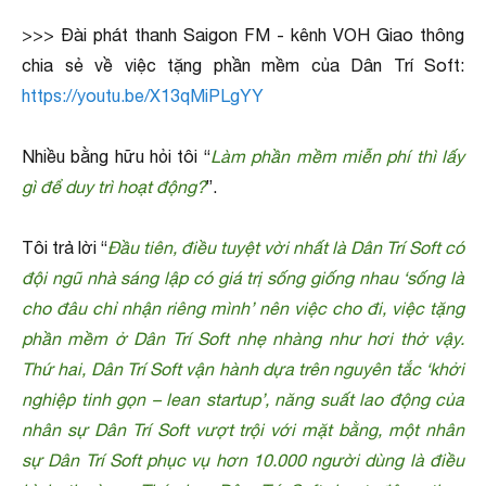
>>> Đài phát thanh Saigon FM - kênh VOH Giao thông
chia sẻ về việc tặng phần mềm của Dân Trí Soft:
https://youtu.be/X13qMiPLgYY
Nhiều bằng hữu hỏi tôi “
Làm phần mềm miễn phí thì lấy
gì để duy trì hoạt động?
”.
Tôi trả lời “
Đầu tiên, điều tuyệt vời nhất là Dân Trí Soft có
đội ngũ nhà sáng lập có giá trị sống giống nhau ‘sống là
cho đâu chỉ nhận riêng mình’ nên việc cho đi, việc tặng
phần mềm ở Dân Trí Soft nhẹ nhàng như hơi thở vậy.
Thứ hai, Dân Trí Soft vận hành dựa trên nguyên tắc ‘khởi
nghiệp tinh gọn – lean startup’, năng suất lao động của
nhân sự Dân Trí Soft vượt trội với mặt bằng, một nhân
sự Dân Trí Soft phục vụ hơn 10.000 người dùng là điều