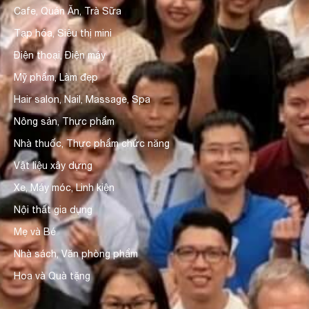
Cafe, Quán Ăn, Trà Sữa
Tạp hóa, Siêu thị mini
Điện thoại, Điện máy
Mỹ phẩm, Làm đẹp
Hair salon, Nail, Massage, Spa
Nông sản, Thực phẩm
Nhà thuốc, Thực phẩm chức năng
Vật liệu xây dựng
Xe, Máy móc, Linh kiện
Nội thất gia dụng
Mẹ và Bé
Nhà sách, Văn phòng phẩm
Hoa và Quà tặng