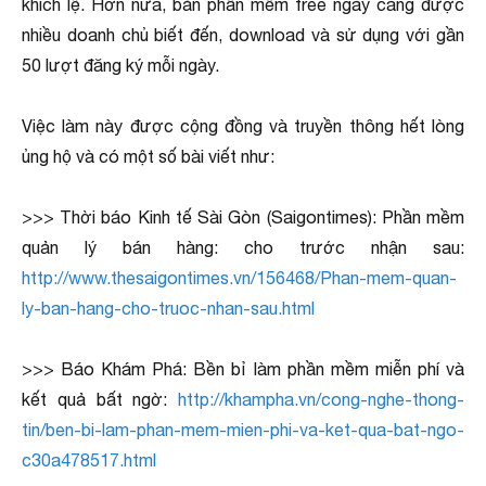
khích lệ. Hơn nữa, bản phần mềm free ngày càng được
nhiều doanh chủ biết đến, download và sử dụng với gần
50 lượt đăng ký mỗi ngày.
Việc làm này được cộng đồng và truyền thông hết lòng
ủng hộ và có một số bài viết như:
>>> Thời báo Kinh tế Sài Gòn (Saigontimes): Phần mềm
quản lý bán hàng: cho trước nhận sau:
http://www.thesaigontimes.vn/156468/Phan-mem-quan-
ly-ban-hang-cho-truoc-nhan-sau.html
>>> Báo Khám Phá: Bền bỉ làm phần mềm miễn phí và
kết quả bất ngờ:
http://khampha.vn/cong-nghe-thong-
tin/ben-bi-lam-phan-mem-mien-phi-va-ket-qua-bat-ngo-
c30a478517.html