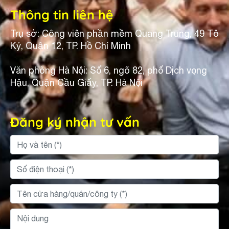
Thông tin liên hệ
Trụ sở: Công viên phần mềm Quang Trung, 49 Tô
Ký, Quận 12, TP. Hồ Chí Minh
Văn phòng Hà Nội: Số 6, ngõ 82, phố Dịch vọng
Hậu, Quận Cầu Giấy, TP. Hà Nội
Đăng ký nhận tư vấn