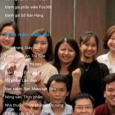
Đánh giá phần mềm Pos365
Đánh giá Sổ Bán Hàng
Phần mềm miễn phí
Thời trang, Giày dép
Cafe, Quán Ăn, Trà Sữa
Tạp hóa, Siêu thị mini
Điện thoại, Điện máy
Mỹ phẩm, Làm đẹp
Hair salon, Nail, Massage, Spa
Nông sản, Thực phẩm
Nhà thuốc, Thực phẩm chức năng
Vật liệu xây dựng