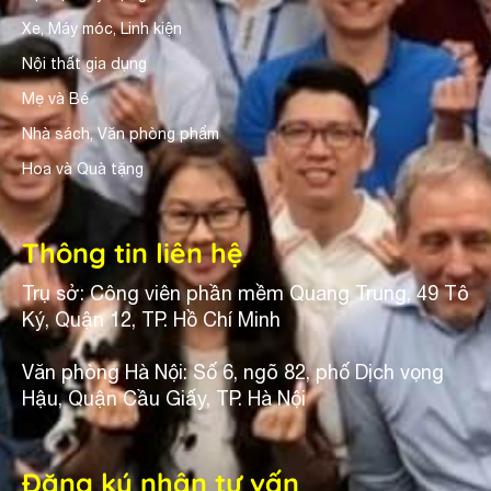
Xe, Máy móc, Linh kiện
Nội thất gia dụng
Mẹ và Bé
Nhà sách, Văn phòng phẩm
Hoa và Quà tặng
Thông tin liên hệ
Trụ sở: Công viên phần mềm Quang Trung, 49 Tô
Ký, Quận 12, TP. Hồ Chí Minh
Văn phòng Hà Nội: Số 6, ngõ 82, phố Dịch vọng
Hậu, Quận Cầu Giấy, TP. Hà Nội
Đăng ký nhận tư vấn