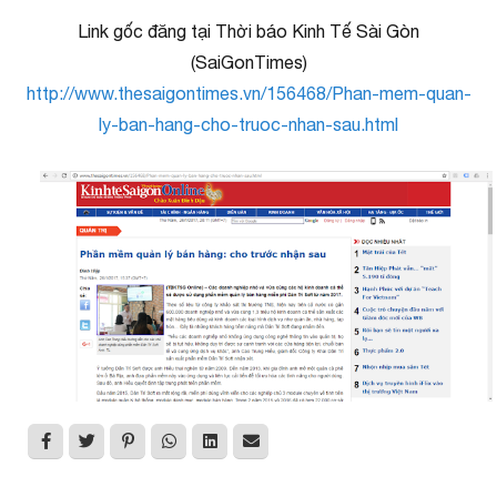
Link gốc đăng tại Thời báo Kinh Tế Sài Gòn
(SaiGonTimes)
http://www.thesaigontimes.vn/156468/Phan-mem-quan-
ly-ban-hang-cho-truoc-nhan-sau.html