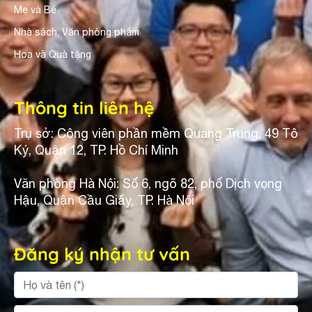
Mẹ và Bé
Nhà sách, Văn phòng phẩm
Hoa và Quà tặng
Thông tin liên hệ
Trụ sở: Công viên phần mềm Quang Trung, 49 Tô
Ký, Quận 12, TP. Hồ Chí Minh
Văn phòng Hà Nội: Số 6, ngõ 82, phố Dịch vọng
Hậu, Quận Cầu Giấy, TP. Hà Nội
Đăng ký nhận tư vấn