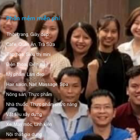
Phần mềm miễn phí
Thời trang, Giày dép
Cafe, Quán Ăn, Trà Sữa
Tạp hóa, Siêu thị mini
Điện thoại, Điện máy
Mỹ phẩm, Làm đẹp
Hair salon, Nail, Massage, Spa
Nông sản, Thực phẩm
Nhà thuốc, Thực phẩm chức năng
Vật liệu xây dựng
Xe, Máy móc, Linh kiện
Nội thất gia dụng